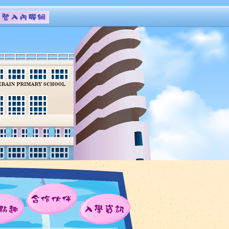
合作伙伴
點趣
入學資訊