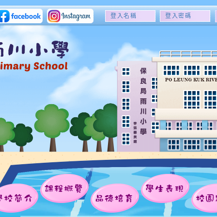
登
登
入
入
名
密
稱
碼
課程概覽
學生表現
學校簡介
品德培育
校園