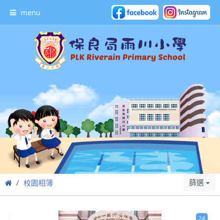
menu
篩選
校園相簿
24