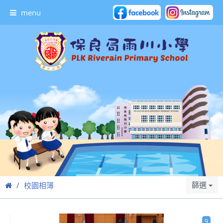
menu
篩選
校園相簿
9