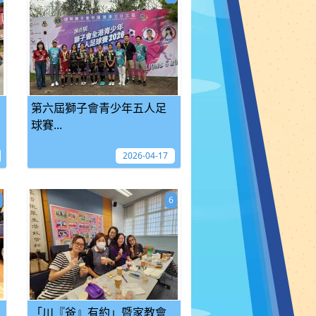
第六屆獅子會青少年五人足
球賽...
2026-04-17
6
「川『爸』有約」暨家教會