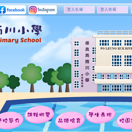
登
登
入
入
名
密
稱
碼
課程概覽
學生表現
學校簡介
品德培育
校園