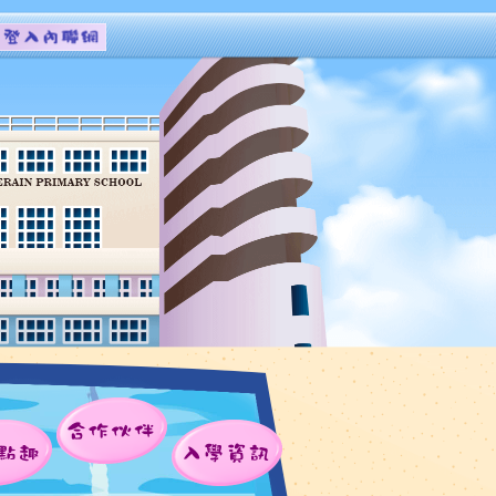
合作伙伴
點趣
入學資訊