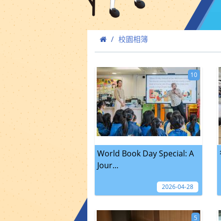
校園相簿
10
World Book Day Special: A
Jour...
2026-04-28
5