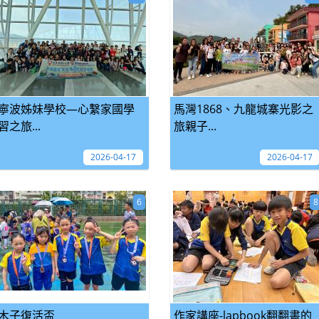
寧波姊妹學校—心繫家國學
馬灣1868、九龍城寨光影之
習之旅...
旅親子...
2026-04-17
2026-04-17
6
8
木子復活盃
作家講座-lapbook翻翻書的