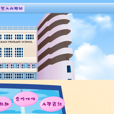
合作伙伴
點趣
入學資訊