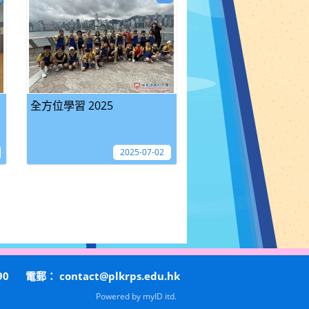
全方位學習 2025
2025-07-02
90
電郵：
contact@plkrps.edu.hk
Powered by
myID itd.