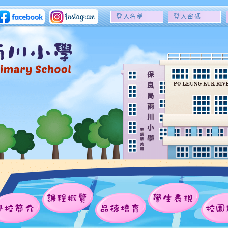
登
登
入
入
名
密
稱
碼
課程概覽
學生表現
學校簡介
品德培育
校園