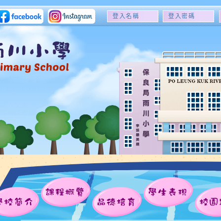
登
登
入
入
名
密
稱
碼
課程概覽
學生表現
學校簡介
品德培育
校園