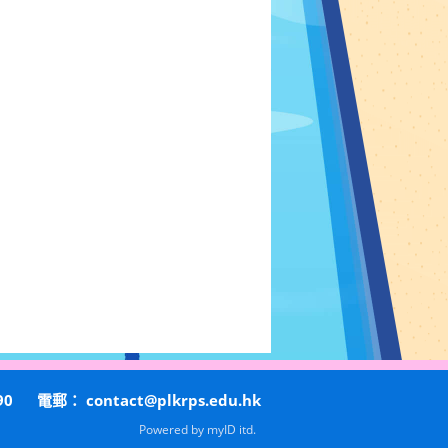
90
電郵：
contact@plkrps.edu.hk
Powered by
myID itd.