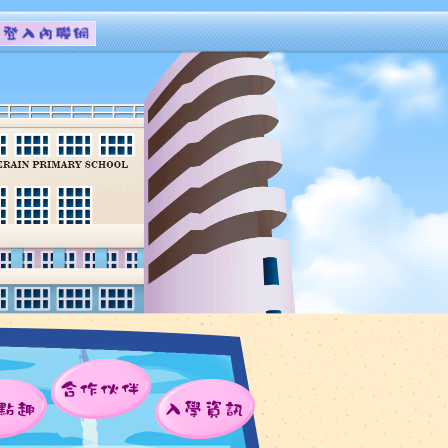
合作伙伴
點趣
入學資訊