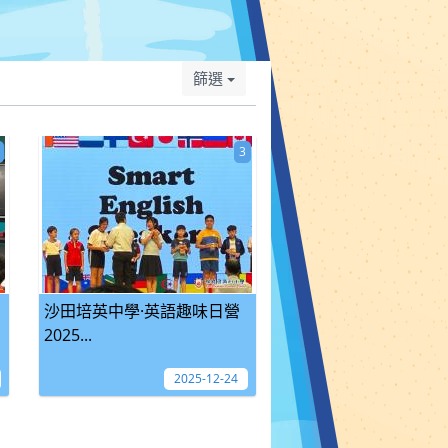
篩選
3
沙田培英中學·英語趣味日營
2025...
2025-12-24