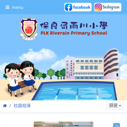
menu
篩選
校園相簿
10