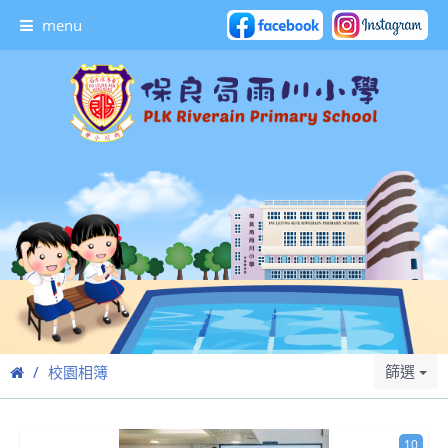
menu
篩選
校園相簿
10