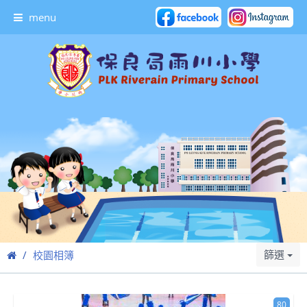
menu
篩選
校園相簿
80