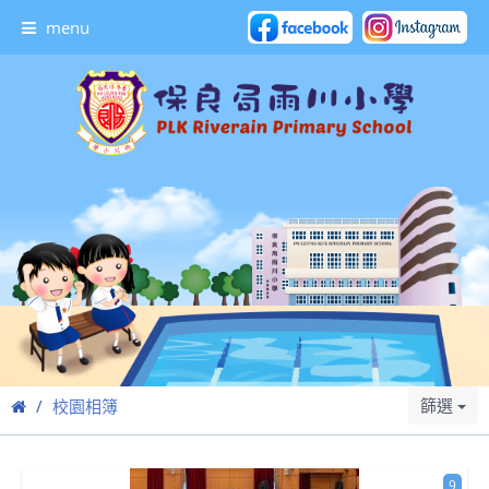
menu
篩選
校園相簿
9