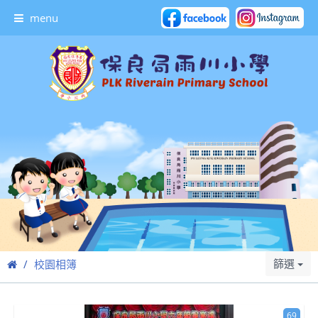
menu
篩選
校園相簿
69