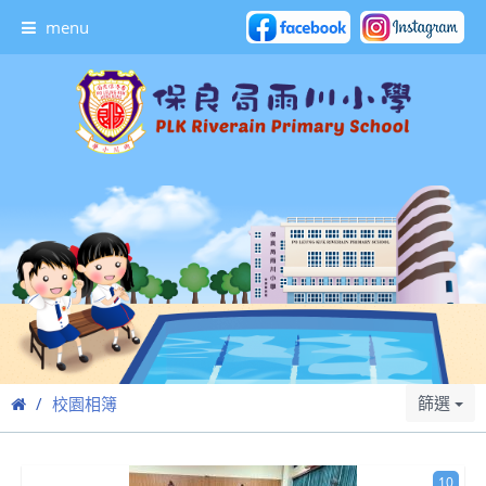
menu
篩選
校園相簿
10