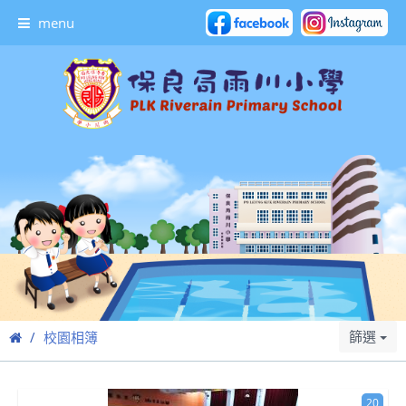
menu
篩選
校園相簿
20