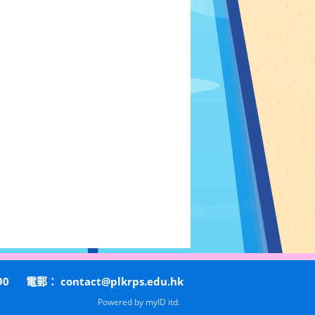
90
電郵：
contact@plkrps.edu.hk
Powered by
myID itd.