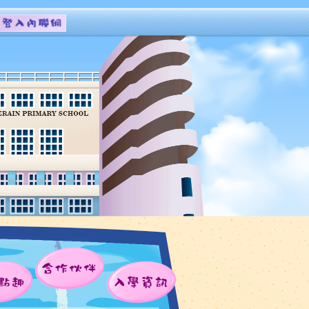
合作伙伴
點趣
入學資訊