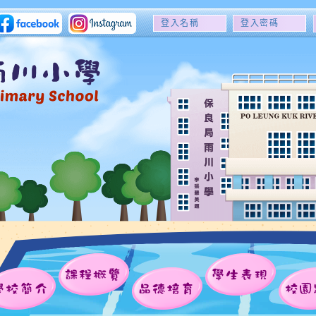
登
登
入
入
名
密
稱
碼
課程概覽
學生表現
學校簡介
品德培育
校園