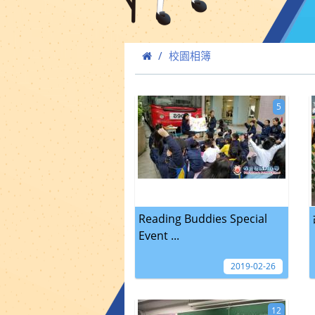
校園相簿
5
Reading Buddies Special
Event ...
2019-02-26
12