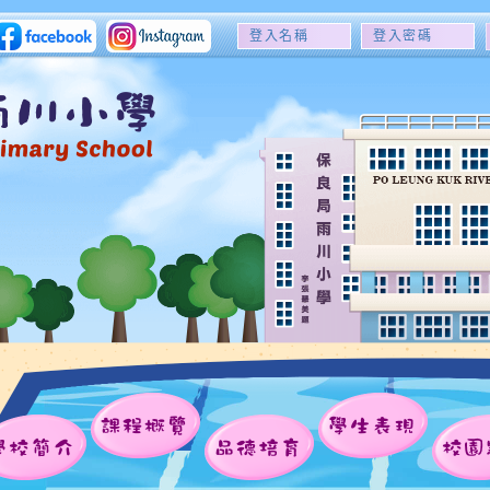
登
登
入
入
名
密
稱
碼
課程概覽
學生表現
學校簡介
品德培育
校園