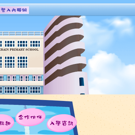
合作伙伴
點趣
入學資訊