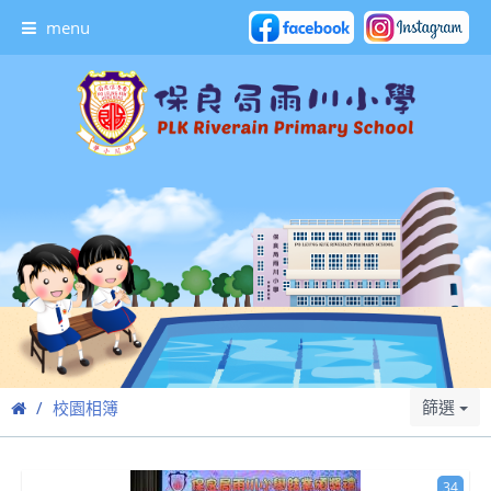
menu
篩選
校園相簿
34