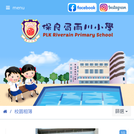
menu
篩選
校園相簿
10