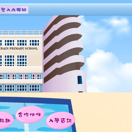
合作伙伴
點趣
入學資訊