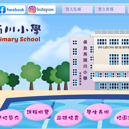
登
登
入
入
名
密
稱
碼
課程概覽
學生表現
學校簡介
品德培育
校園