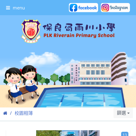
menu
篩選
校園相簿
13