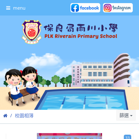
menu
篩選
校園相簿
33