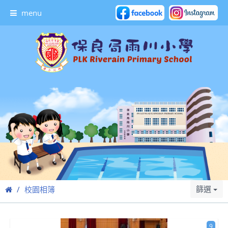
menu
篩選
校園相簿
9