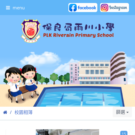
menu
篩選
校園相簿
15