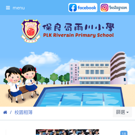
menu
篩選
校園相簿
18