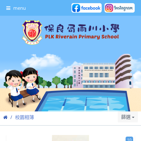
menu
篩選
校園相簿
10