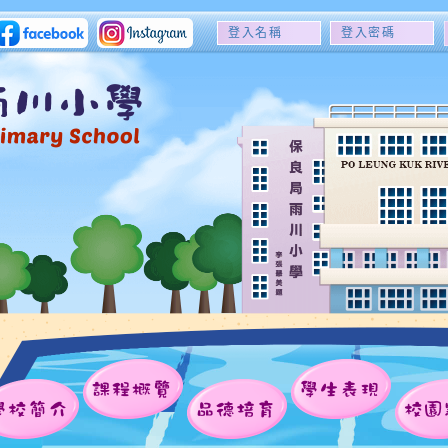
登
登
入
入
名
密
稱
碼
課程概覽
學生表現
學校簡介
品德培育
校園