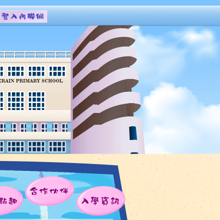
合作伙伴
點趣
入學資訊