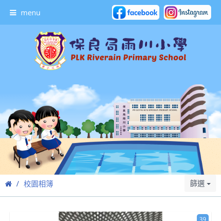
menu
篩選
校園相簿
39