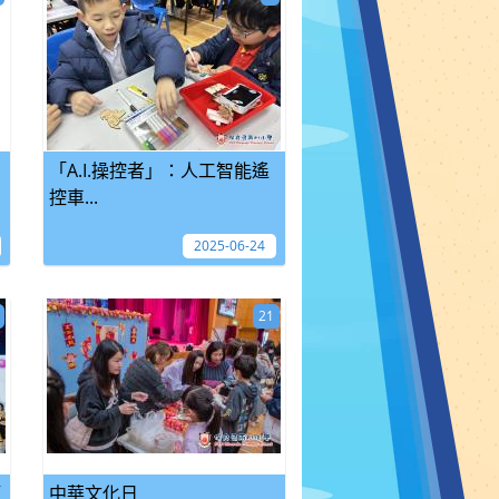
「A.I.操控者」：人工智能遙
控車...
2025-06-24
21
頒
中華文化日