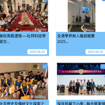
聯校馬鞍濃情──杜拜科技學
全港學界無人機挑戰賽
習交...
2025...
2025-06-24
2025-06-24
22
11
北京歷史及傳統文化探索之
保良局屬下小學 - 聯合畢業