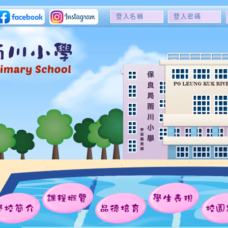
登
登
入
入
名
密
稱
碼
課程概覽
學生表現
學校簡介
品德培育
校園