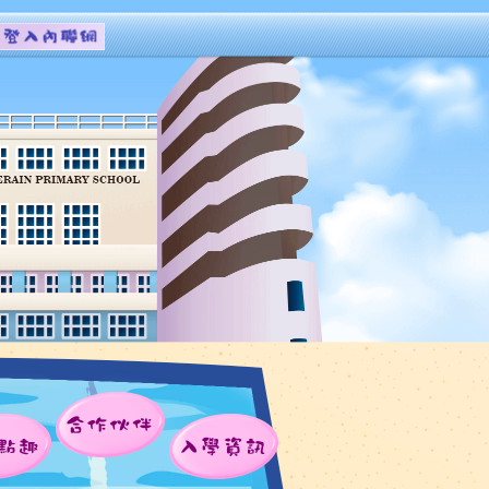
合作伙伴
點趣
入學資訊