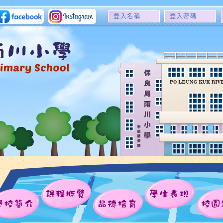
登
登
入
入
名
密
稱
碼
課程概覽
學生表現
學校簡介
品德培育
校園