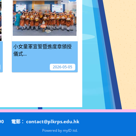
小女童軍宣誓暨進度章頒授
儀式...
2026-05-05
90
電郵：
contact@plkrps.edu.hk
Powered by
myID itd.