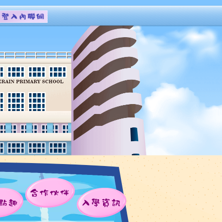
合作伙伴
點趣
入學資訊