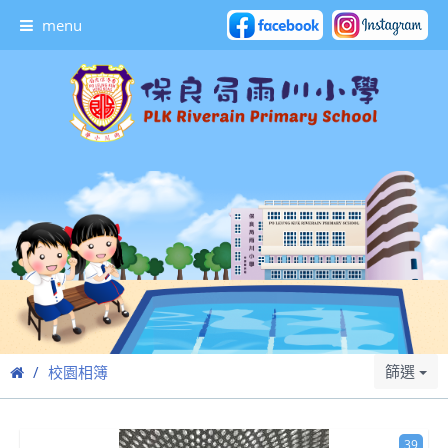
menu
篩選
校園相簿
39