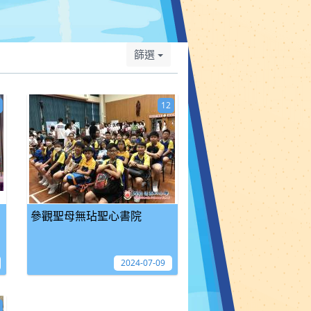
篩選
12
參觀聖母無玷聖心書院
2024-07-09