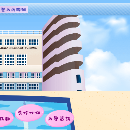
合作伙伴
點趣
入學資訊