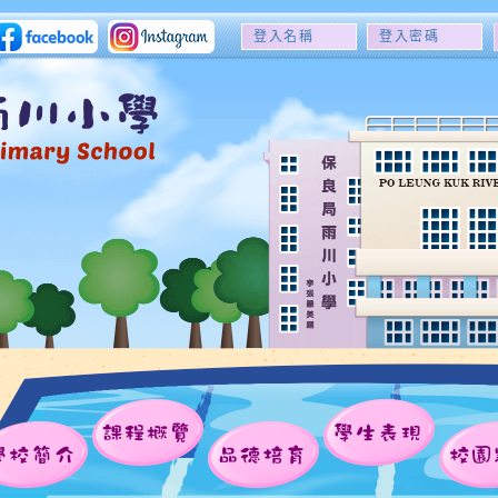
登
登
入
入
名
密
稱
碼
課程概覽
學生表現
學校簡介
品德培育
校園