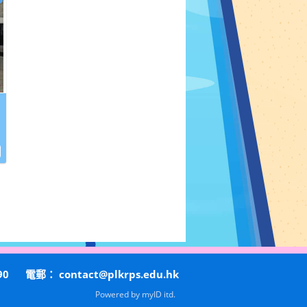
90
電郵：
contact@plkrps.edu.hk
Powered by
myID itd.