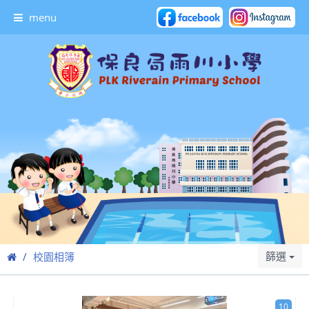
menu
篩選
校園相簿
10