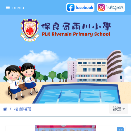
menu
篩選
校園相簿
33