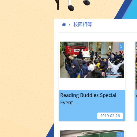
校園相簿
5
Reading Buddies Special
Event ...
2019-02-26
12