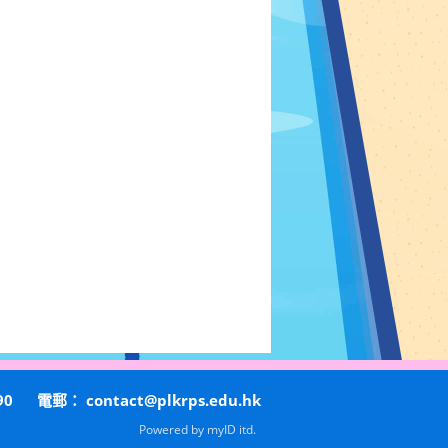
90
電郵：
contact@plkrps.edu.hk
Powered by
myID itd.