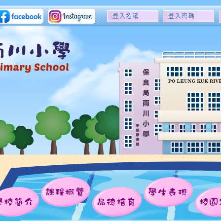
登
登
入
入
名
密
稱
碼
課程概覽
學生表現
學校簡介
品德培育
校園