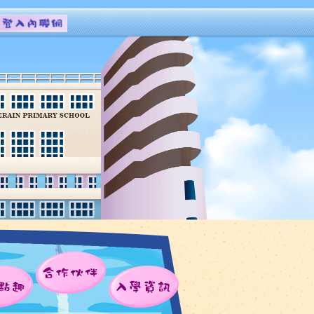
合作伙伴
點趣
入學資訊