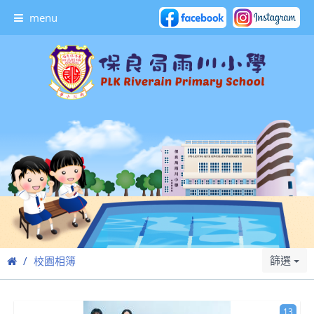
menu
篩選
校園相簿
13