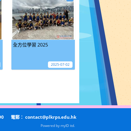
全方位學習 2025
2025-07-02
90
電郵：
contact@plkrps.edu.hk
Powered by
myID itd.