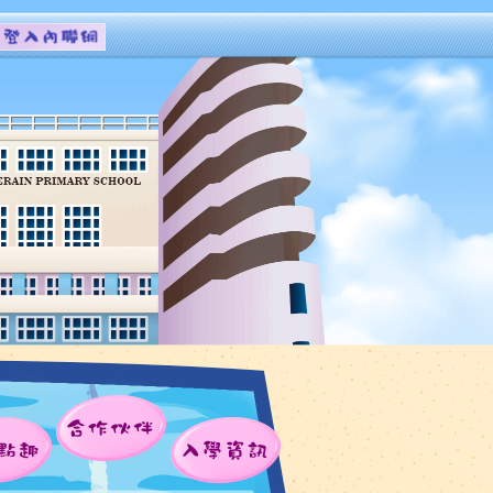
合作伙伴
點趣
入學資訊