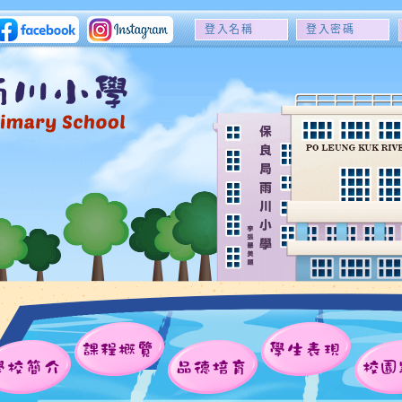
登
登
入
入
名
密
稱
碼
課程概覽
學生表現
學校簡介
品德培育
校園