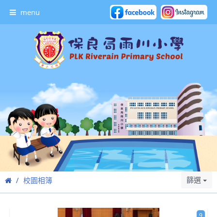
menu
篩選
校園相簿
9