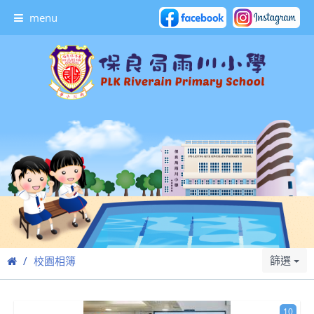
menu
篩選
校園相簿
10