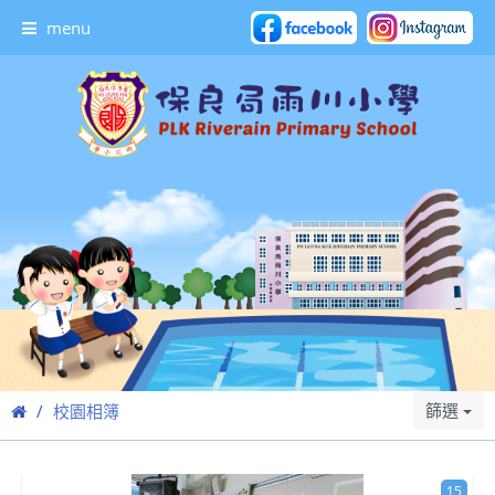
menu
篩選
校園相簿
15