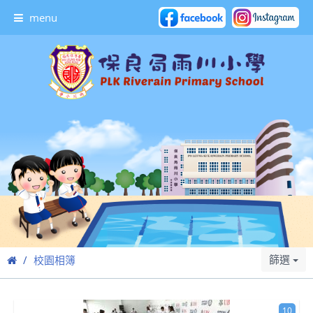
menu
篩選
校園相簿
10