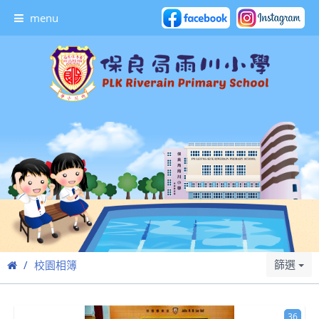
menu
篩選
校園相簿
36