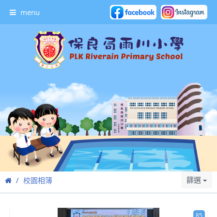
menu
篩選
校園相簿
85