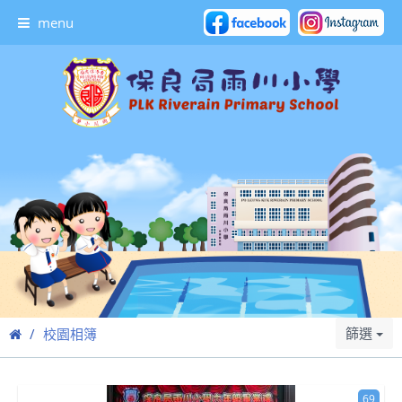
menu
篩選
校園相簿
69