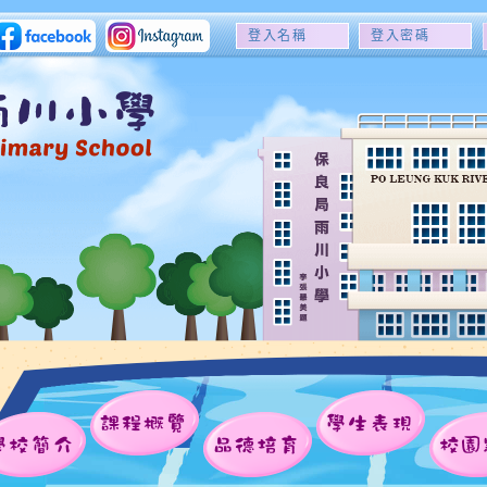
登
登
入
入
名
密
稱
碼
課程概覽
學生表現
學校簡介
品德培育
校園