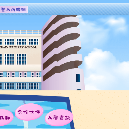
合作伙伴
點趣
入學資訊