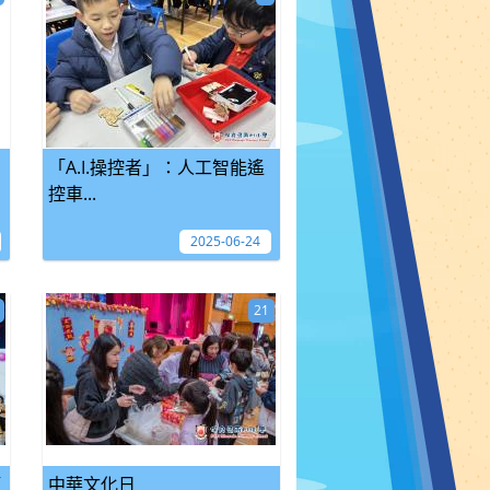
「A.I.操控者」：人工智能遙
控車...
2025-06-24
21
頒
中華文化日