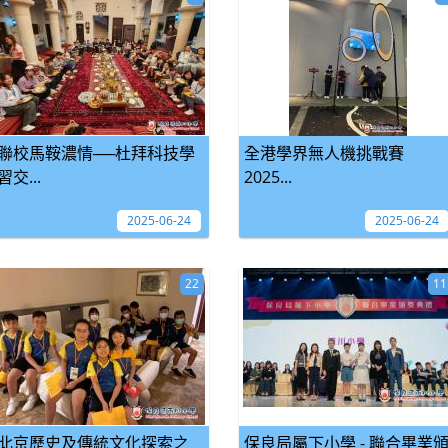
聯校馬鞍濃情──杜拜科技學
全港學界無人機挑戰賽
習交...
2025...
2025-06-24
2025-06-24
22
11
北京歷史及傳統文化探索之
保良局屬下小學 - 聯合畢業