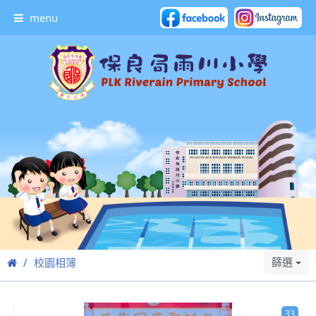
menu
篩選
校園相簿
33