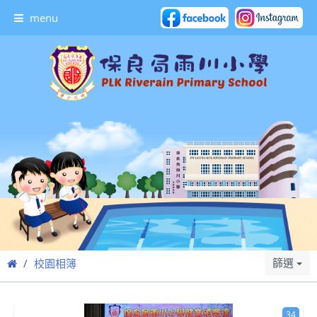
menu
篩選
校園相簿
34