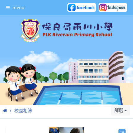
menu
篩選
校園相簿
14