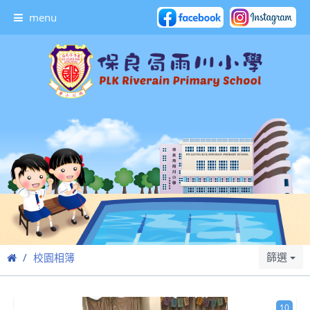
menu
篩選
校園相簿
10