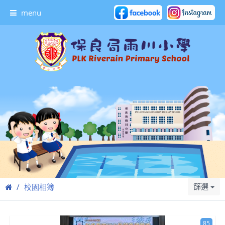
menu
篩選
校園相簿
85