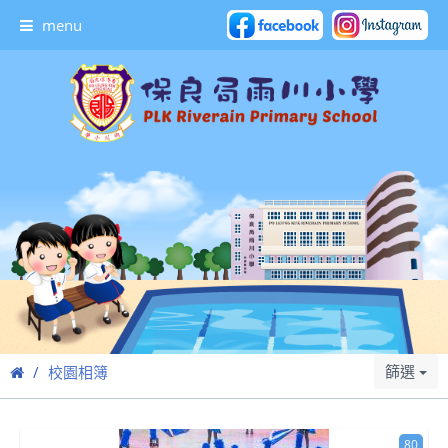
menu
篩選
校園相簿
80