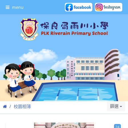
menu
篩選
校園相簿
24